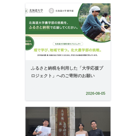
学部、大学院データテーブル
農学部とゆかりのある団体
アグリサイエンス研究開発室
教員一覧
お問合せ・アクセス
お問合せ・アクセス
採用情報（教員以外）
ふるさと納税を利用した「大学応援プ
ロジェクト」へのご寄附のお願い
2026-08-05