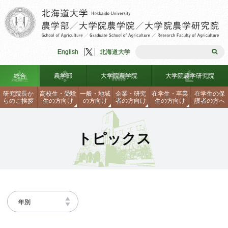
English
北海道大学
総合
農学部
大学院農学院
大学院農学研究院
研究院長か
高校生
・
受験
一般
・
地域
企業
・
研究
在学生
・
卒業
在学生の
保
らのご
挨拶
生の
方向け
の
方向け
者の
方向け
生の
方向け
護者の
方へ
農学部入試情報
研究院長からのご挨拶
理念・組織図
学生生活支援
大学院入試
理念・組織図
沿革
海外留学制度
トピックス
見学・説明会・資料請求・刊行
沿革
大学院農学研究院
農学部安全ハンドブック
大学院入試
教員一覧
研究生・聴講生・科目等履修生
研究院長からのご挨拶
物
研究生・聴講生・科目等履修生
連携協定
各種手続き、証明書の請求方法
連携協定
学部、大学院データテーブル
関連センター・施設・リンク
理念・組織図
沿革
見学・説明会・資料請求・刊行
同窓会
ロバスト農林水産工学研究シー
教員一覧
関連センター・施設・リンク
自己点検・外部評価報告書
学生生活支援
物
海外留学制度
ズ集
お問合せ・アクセス
免許・資格
学部、大学院データテーブル
教員公募情報
研究生・聴講生・科目等履修生
教員一覧
お問合せ・アクセス