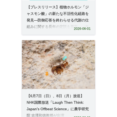
【プレスリリース】植物ホルモン「ジ
ャスモン酸」の新たな不活性化経路を
発見―防御応答を終わらせる代謝の仕
組みに関する長年の定説を更新―（農
2026-06-01
学研究院 教授 松浦英幸）
【6月7日（日）、8日（月）放送】
NHK国際放送「Laugh Then Think:
Japan’s Offbeat Science」に農学研究
院 吉澤和徳教授が出演