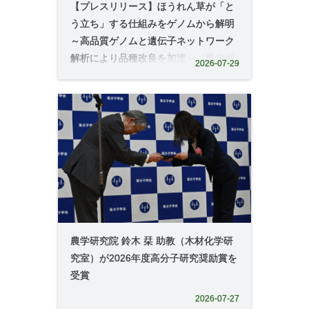
【プレスリリース】ほうれん草が「と
う立ち」する仕組みをゲノムから解明
～高品質ゲノムと遺伝子ネットワーク
解析により品種改良を加速～（農学研
2026-07-29
究院 准教授 小野寺康之）
農学研究院 鈴木 栞 助教（木材化学研
究室）が2026年度高分子研究奨励賞を
受賞
2026-07-27