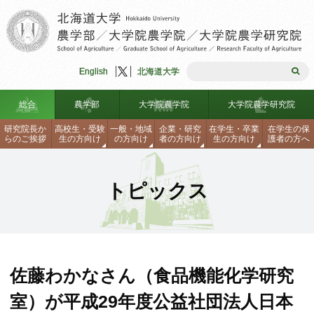
English
北海道大学
総合
農学部
大学院農学院
大学院農学研究院
研究院長か
高校生
・
受験
一般
・
地域
企業
・
研究
在学生
・
卒業
在学生の
保
らのご
挨拶
生の
方向け
の
方向け
者の
方向け
生の
方向け
護者の
方へ
農学部入試情報
研究院長からのご挨拶
理念・組織図
学生生活支援
大学院入試
理念・組織図
沿革
海外留学制度
トピックス
見学・説明会・資料請求・刊行
沿革
大学院農学研究院
農学部安全ハンドブック
大学院入試
教員一覧
研究生・聴講生・科目等履修生
研究院長からのご挨拶
物
研究生・聴講生・科目等履修生
連携協定
各種手続き、証明書の請求方法
連携協定
学部、大学院データテーブル
関連センター・施設・リンク
理念・組織図
沿革
見学・説明会・資料請求・刊行
同窓会
ロバスト農林水産工学研究シー
教員一覧
関連センター・施設・リンク
自己点検・外部評価報告書
学生生活支援
物
海外留学制度
ズ集
佐藤わかなさん（食品機能化学研究
お問合せ・アクセス
免許・資格
学部、大学院データテーブル
教員公募情報
研究生・聴講生・科目等履修生
教員一覧
お問合せ・アクセス
室）が平成29年度公益社団法人日本