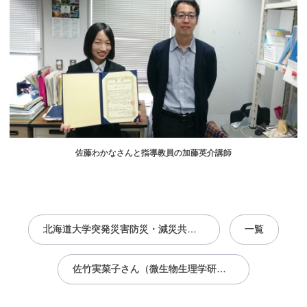
佐藤わかなさんと指導教員の加藤英介講師
投
稿
北海道大学突発災害防災・減災共同プロジェクト拠点は、北海道庁建設部と連携し、防災技術者育成の取組を開始しました。
一覧
ナ
ビ
ゲ
ー
佐竹実菜子さん（微生物生理学研究室）が平成29年度公益社団法人日本農芸化学会 北海道支部第2回講演会にて学生優秀発表賞を受賞
シ
ョ
ン