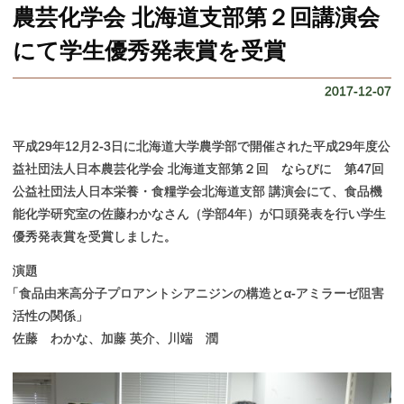
学部、大学院データテーブル
農学部とゆかりのある団体
アグリサイエンス研究開発室
教員一覧
お問合せ・アクセス
農芸化学会 北海道支部第２回講演会
お問合せ・アクセス
採用情報（教員以外）
にて学生優秀発表賞を受賞
2017-12-07
平成29年12月2-3日に北海道大学農学部で開催された平成29年度公
益社団法人日本農芸化学会 北海道支部第２回 ならびに 第47回
公益社団法人日本栄養・食糧学会北海道支部 講演会にて、食品機
能化学研究室の佐藤わかなさん（学部4年）が口頭発表を行い学生
優秀発表賞を受賞しました。
演題
「
食品由来高分子プロアントシアニジンの構造とα-アミラーゼ阻害
活性の関係」
佐藤 わかな、加藤 英介、川端 潤