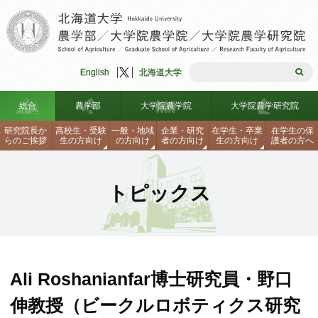
English
北海道大学
総合
農学部
大学院農学院
大学院農学研究院
研究院長か
高校生
・
受験
一般
・
地域
企業
・
研究
在学生
・
卒業
在学生の
保
らのご
挨拶
生の
方向け
の
方向け
者の
方向け
生の
方向け
護者の
方へ
農学部入試情報
研究院長からのご挨拶
理念・組織図
学生生活支援
大学院入試
理念・組織図
沿革
海外留学制度
トピックス
見学・説明会・資料請求・刊行
沿革
大学院農学研究院
農学部安全ハンドブック
大学院入試
教員一覧
研究生・聴講生・科目等履修生
研究院長からのご挨拶
物
研究生・聴講生・科目等履修生
連携協定
各種手続き、証明書の請求方法
連携協定
学部、大学院データテーブル
関連センター・施設・リンク
理念・組織図
沿革
見学・説明会・資料請求・刊行
同窓会
ロバスト農林水産工学研究シー
教員一覧
関連センター・施設・リンク
自己点検・外部評価報告書
学生生活支援
物
海外留学制度
ズ集
Ali Roshanianfar博士研究員・野口
お問合せ・アクセス
免許・資格
学部、大学院データテーブル
教員公募情報
研究生・聴講生・科目等履修生
教員一覧
お問合せ・アクセス
伸教授（ビークルロボティクス研究