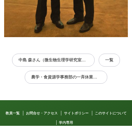
投
稿
中島 森さん（微生物生理学研究室）が日本乳酸菌学会2018年度大会で若手優秀発表賞を受賞
一覧
ナ
ビ
ゲ
ー
農学・食資源学事務部の一斉休業について（平成30年8月13日(月)）
シ
ョ
ン
教員一覧
お問合せ・アクセス
サイトポリシー
このサイトについて
学内専用