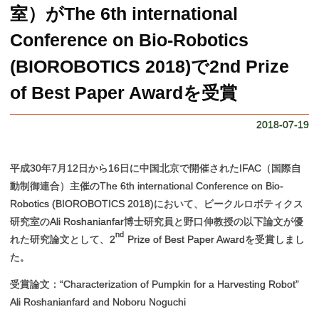
学部、大学院データテーブル
農学部とゆかりのある団体
アグリサイエンス研究開発室
教員一覧
お問合せ・アクセス
室）がThe 6th international
お問合せ・アクセス
採用情報（教員以外）
Conference on Bio-Robotics
(BIOROBOTICS 2018)で2nd Prize
of Best Paper Awardを受賞
2018-07-19
平成30年7月12日から16日に中国北京で開催されたIFAC（国際自
動制御連合）主催のThe 6th international Conference on Bio-
Robotics (BIOROBOTICS 2018)において、ビークルロボティクス
研究室のAli Roshanianfar博士研究員と野口伸教授の以下論文が優
nd
れた研究論文として、2
Prize of Best Paper Awardを受賞しまし
た。
受賞論文：“Characterization of Pumpkin for a Harvesting Robot”
Ali Roshanianfard and Noboru Noguchi