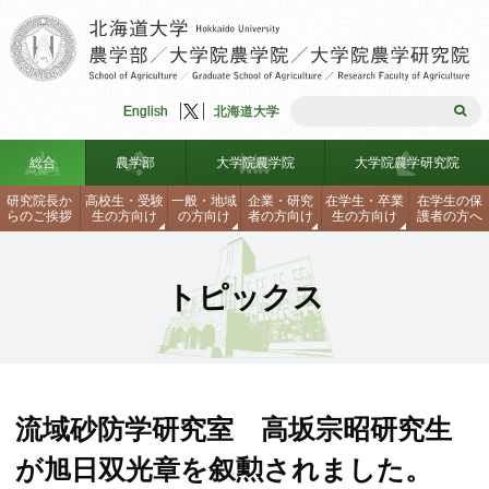
English
北海道大学
総合
農学部
大学院農学院
大学院農学研究院
研究院長か
高校生
・
受験
一般
・
地域
企業
・
研究
在学生
・
卒業
在学生の
保
らのご
挨拶
生の
方向け
の
方向け
者の
方向け
生の
方向け
護者の
方へ
農学部入試情報
研究院長からのご挨拶
理念・組織図
学生生活支援
大学院入試
理念・組織図
沿革
海外留学制度
トピックス
見学・説明会・資料請求・刊行
沿革
大学院農学研究院
農学部安全ハンドブック
大学院入試
教員一覧
研究生・聴講生・科目等履修生
研究院長からのご挨拶
物
研究生・聴講生・科目等履修生
連携協定
各種手続き、証明書の請求方法
連携協定
学部、大学院データテーブル
関連センター・施設・リンク
理念・組織図
沿革
見学・説明会・資料請求・刊行
同窓会
ロバスト農林水産工学研究シー
教員一覧
関連センター・施設・リンク
自己点検・外部評価報告書
学生生活支援
物
海外留学制度
ズ集
流域砂防学研究室 高坂宗昭研究生
お問合せ・アクセス
免許・資格
学部、大学院データテーブル
教員公募情報
研究生・聴講生・科目等履修生
教員一覧
お問合せ・アクセス
が旭日双光章を叙勲されました。