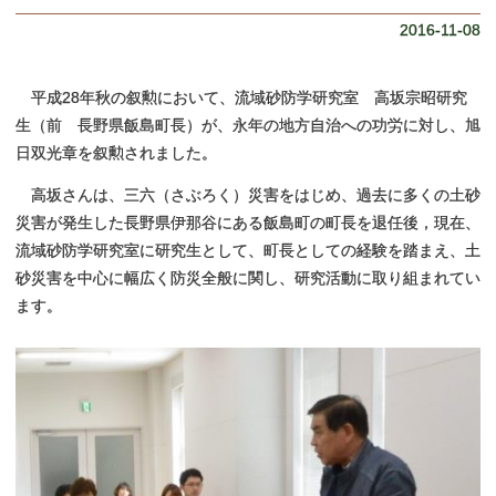
学部、大学院データテーブル
農学部とゆかりのある団体
アグリサイエンス研究開発室
教員一覧
お問合せ・アクセス
2016-11-08
お問合せ・アクセス
採用情報（教員以外）
平成28年秋の叙勲において、流域砂防学研究室 高坂宗昭研究
生（前 長野県飯島町長）が、永年の地方自治への功労に対し、旭
日双光章を叙勲されました。
高坂さんは、三六（さぶろく）災害をはじめ、過去に多くの土砂
災害が発生した長野県伊那谷にある飯島町の町長を退任後，現在、
流域砂防学研究室に研究生として、町長としての経験を踏まえ、土
砂災害を中心に幅広く防災全般に関し、研究活動に取り組まれてい
ます。