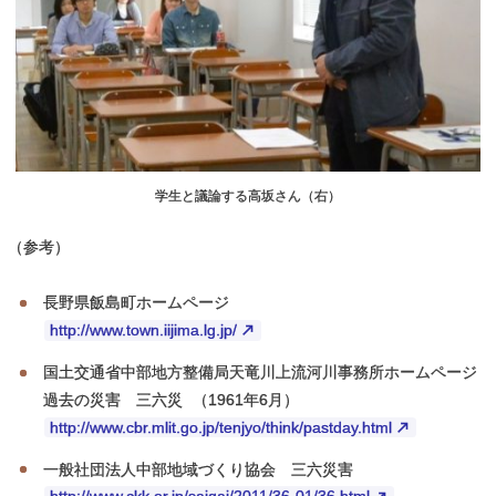
学生と議論する高坂さん（右）
（
参考）
長野県飯島町ホームページ
http://www.town.iijima.lg.jp/
国土交通省中部地方整備局天竜川上流河川事務所ホームページ
過去の災害 三六災
（1961年6月）
http://www.cbr.mlit.go.jp/tenjyo/think/pastday.html
一般社団法人中部地域づくり協会 三六災害