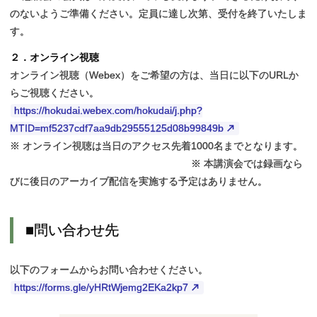
のないようご準備ください。定員に達し次第、受付を終了いたしま
す。
２．オンライン視聴
オンライン視聴（Webex）をご希望の方は、当日に以下のURLか
らご視聴ください。
https://hokudai.webex.com/hokudai/j.php?
MTID=mf5237cdf7aa9db29555125d08b99849b
※ オンライン視聴は当日のアクセス先着1000名までとなります。
※ 本講演会では録画なら
びに後日のアーカイブ配信を実施する予定はありません。
■
問い
合わせ
先
以下のフォームからお問い合わせください。
https://forms.gle/yHRtWjemg2EKa2kp7