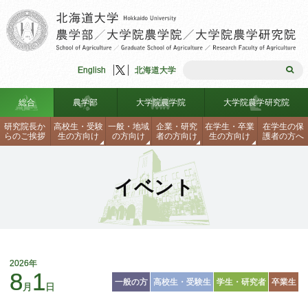
English
北海道大学
総合
農学部
大学院農学院
大学院農学研究院
研究院長か
高校生
・
受験
一般
・
地域
企業
・
研究
在学生
・
卒業
在学生の
保
らのご
挨拶
生の
方向け
の
方向け
者の
方向け
生の
方向け
護者の
方へ
農学部入試情報
研究院長からのご挨拶
理念・組織図
学生生活支援
大学院入試
理念・組織図
沿革
海外留学制度
イベント
見学・説明会・資料請求・刊行
沿革
大学院農学研究院
農学部安全ハンドブック
大学院入試
教員一覧
研究生・聴講生・科目等履修生
研究院長からのご挨拶
物
研究生・聴講生・科目等履修生
連携協定
各種手続き、証明書の請求方法
連携協定
学部、大学院データテーブル
関連センター・施設・リンク
理念・組織図
沿革
見学・説明会・資料請求・刊行
同窓会
ロバスト農林水産工学研究シー
教員一覧
関連センター・施設・リンク
自己点検・外部評価報告書
学生生活支援
物
海外留学制度
ズ集
2026年
8
1
お問合せ・アクセス
一般の方
高校生・受験生
学生・研究者
卒業生
月
日
免許・資格
学部、大学院データテーブル
教員公募情報
研究生・聴講生・科目等履修生
教員一覧
お問合せ・アクセス