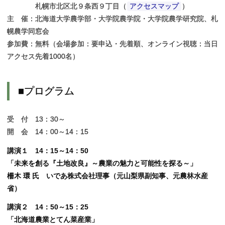
札幌市北区北９条西９丁目（
アクセスマップ
）
主 催：北海道大学農学部・大学院農学院・大学院農学研究院、札
幌農学同窓会
参加費：無料（会場参加：要申込・先着順、オンライン視聴：当日
アクセス先着1000名）
■
プログラム
受 付 13：30～
開 会 14：00～14：15
講演１ 14：15～14：50
「未来を創る『土地改良』～農業の魅力と可能性を探る～」
柵木 環 氏 いであ株式会社理事（元山梨県副知事、元農林水産
省）
講演２ 14：50～15：25
「北海道農業とてん菜産業」