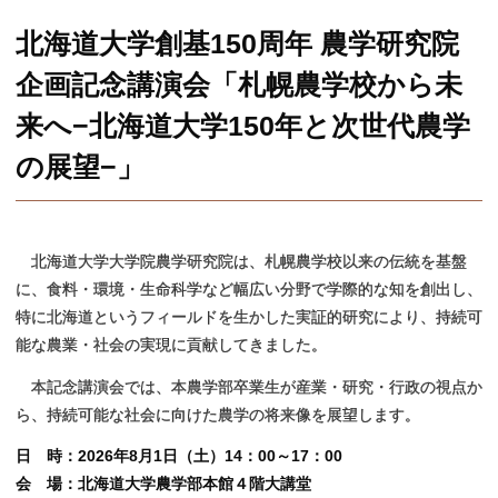
学部、大学院データテーブル
農学部とゆかりのある団体
アグリサイエンス研究開発室
教員一覧
お問合せ・アクセス
北海道⼤学創基150周年 農学研究院
お問合せ・アクセス
採用情報（教員以外）
企画記念講演会「札幌農学校から未
来へ−北海道⼤学150年と次世代農学
の展望−」
北海道大学大学院農学研究院は、札幌農学校以来の伝統を基盤
に、食料・環境・生命科学など幅広い分野で学際的な知を創出し、
特に北海道というフィールドを生かした実証的研究により、持続可
能な農業・社会の実現に貢献してきました。
本記念講演会では、本農学部卒業生が産業・研究・行政の視点か
ら、持続可能な社会に向けた農学の将来像を展望します。
日 時：2026年8月1日（土）14：00～17：00
会 場：北海道大学農学部本館４階大講堂