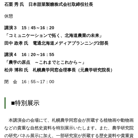
石栗 秀 氏 日本甜菜製糖株式会社取締役社長
休憩
講演３ 15：45～16：20
「コミュニケーションで拓く、北海道農業の未来」
田中 政孝 氏 電通北海道メディアプランニング2部長
講演４ 16：20～16：55
「農学の原点 ～これまでとこれから～」
松井 博和 氏 札幌農学同窓会理事長（元農学研究院長）
閉 会 16：55～17：00
■
特別展示
本講演会の会場にて、札幌農学同窓会が所蔵する植物画や動物画
などの貴重な自然史資料を特別展示いたします。また、農学研究院
の研究パネル展示に加え、一部研究室が所蔵する歴史資料や貴重資