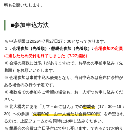
料も公開いたします。
■
参加申込方法
※ 申込期限は2026年7月27日17：00となっております。
１．会場参加（先着順
）
・懇親会参加（先着順
）
：
会場参加の定員
に達したため受付を終了しました（7/27追記）
※ 会場の席数には限りがありますので、お早めの事前申込み（先
着順）をお願いいたします。
※ 会場参加は事前申込み優先となり、当日申込みは座席に余裕が
ある場合のみ行う予定です。
※ 複数名での参加をご希望の場合も、お一人ずつお申し込みくだ
さい。
※ 北大構内にある「カフェdeごはん」での
懇親会
（
17：30～19：
30）への参加（
先着50名：お一人当たり会費5000円
）を希望され
る方は、上記フォームから同時にお申し込みください。
※ 懇親会の会費は当日受付にて申し受けます。できるだけお釣り