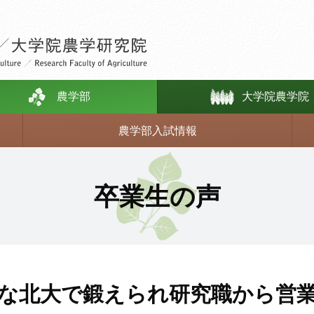
農学部
大学院農学院
農学部入試情報
応用生命科学科
卒業生の声
畜産科学科
教員一覧
な北大で鍛えられ研究職から営