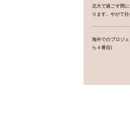
北大で過ごす間に
ります。やがて社
海外でのプロジェ
ら４番目)