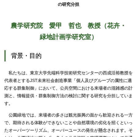
学部、大学院データテーブル
農学部とゆかりのある団体
アグリサイエンス研究開発室
教員一覧
お問合せ・アクセス
の研究分担
お問合せ・アクセス
採用情報（教員以外）
農学研究院
愛甲
哲也
教授
（花卉・
緑地計画学研究室）
背景・
目的
私たちは、東京大学先端科学技術研究センターの西成活裕教授を
代表者とするJST未来社会創造事業「個人及びグループの属性に適
応する群集制御」において、公共空間における来場者の混雑感の計
測と、情報提供・群集制御方法の検討に関する研究を分担していま
す。
公園緑地では、来場者の多さは観光振興の面から歓迎される一方
で、期待される体験ができないことや自然環境の劣化を招くといっ
たオーバーツーリズム、オーバーユースの発生が懸念されます。そ