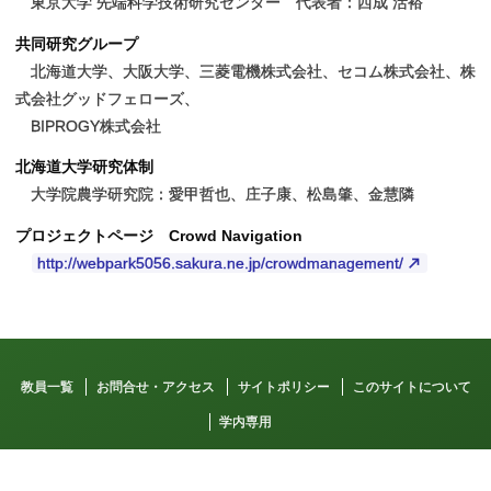
東京大学 先端科学技術研究センター 代表者：西成 活裕
共同研究グループ
北海道大学、大阪大学、三菱電機株式会社、セコム株式会社、株
式会社グッドフェローズ、
BIPROGY株式会社
北海道大学研究体制
大学院農学研究院：愛甲哲也、庄子康、松島肇、金慧隣
プロジェクトページ Crowd Navigation
http://webpark5056.sakura.ne.jp/crowdmanagement/
教員一覧
お問合せ・アクセス
サイトポリシー
このサイトについて
学内専用
Copyright © 2017 School of Agriculture / Graduate School of Agriculture /
Research Faculty of Agriculture, Hokkaido University. All Rights Reserved.