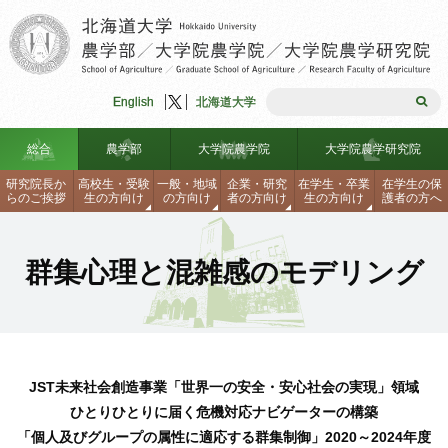
English
北海道大学
総合
農学部
大学院農学院
大学院農学研究院
研究院長か
高校生
・
受験
一般
・
地域
企業
・
研究
在学生
・
卒業
在学生の
保
らのご
挨拶
生の
方向け
の
方向け
者の
方向け
生の
方向け
護者の
方へ
農学部入試情報
研究院長からのご挨拶
理念・組織図
学生生活支援
大学院入試
理念・組織図
沿革
海外留学制度
群集心理と混雑感のモデリング
見学・説明会・資料請求・刊行
沿革
大学院農学研究院
農学部安全ハンドブック
大学院入試
教員一覧
研究生・聴講生・科目等履修生
研究院長からのご挨拶
物
研究生・聴講生・科目等履修生
連携協定
各種手続き、証明書の請求方法
連携協定
学部、大学院データテーブル
関連センター・施設・リンク
理念・組織図
沿革
見学・説明会・資料請求・刊行
同窓会
ロバスト農林水産工学研究シー
教員一覧
関連センター・施設・リンク
自己点検・外部評価報告書
学生生活支援
物
海外留学制度
ズ集
JST未来社会創造事業「世界一の安全・安心社会の実現」領域
お問合せ・アクセス
ひとりひとりに届く危機対応ナビゲーターの構築
免許・資格
学部、大学院データテーブル
教員公募情報
研究生・聴講生・科目等履修生
教員一覧
お問合せ・アクセス
「個人及びグループの属性に適応する群集制御」2020～2024年度